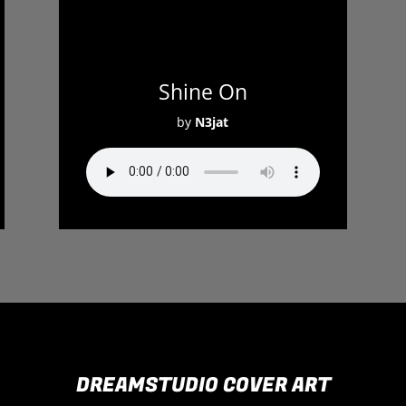
Shine On
by
N3jat
DREAMSTUDIO COVER ART