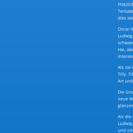
Plötzli
Tentake
dies se
Oscar l
Ludwig 
schwamm
Hai, ab
interes
Als sie
Tilly. 
Art und
Die Gru
neue Wu
glänzen
Als die
Ludwig 
und sie