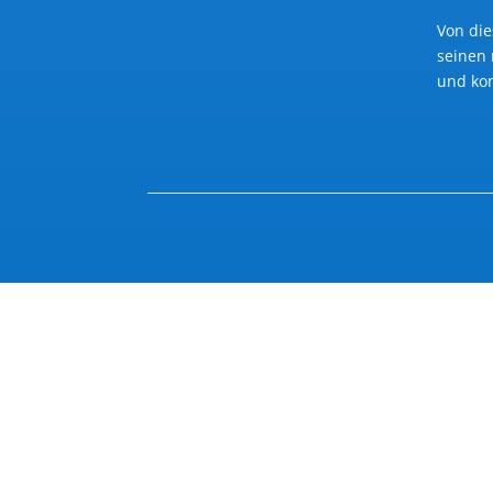
Von die
seinen 
und ko
Das Geheimnis der Meerjungfrau