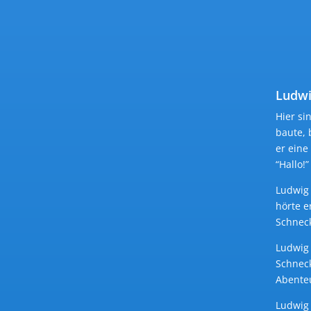
Ludwi
Hier si
baute, 
er eine
“Hallo!”
Ludwig
hörte e
Schneck
Ludwig 
Schneck
Abente
Ludwig 