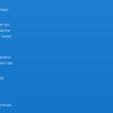
n
 dass
er ein.
hwärme
r einen
 namens
 von der
tt
.
nteuer,