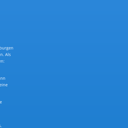
dburgen
n. Als
en:
ann
eine
ie
s.