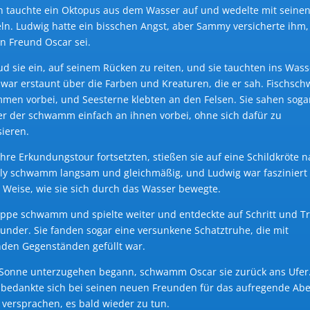
ch tauchte ein Oktopus aus dem Wasser auf und wedelte mit seine
ln. Ludwig hatte ein bisschen Angst, aber Sammy versicherte ihm,
in Freund Oscar sei.
ud sie ein, auf seinem Rücken zu reiten, und sie tauchten ins Wass
war erstaunt über die Farben und Kreaturen, die er sah. Fischsc
en vorbei, und Seesterne klebten an den Felsen. Sie sahen soga
er der schwamm einfach an ihnen vorbei, ohne sich dafür zu
sieren.
 ihre Erkundungstour fortsetzten, stießen sie auf eine Schildkröte
Tilly schwamm langsam und gleichmäßig, und Ludwig war fasziniert
 Weise, wie sie sich durch das Wasser bewegte.
ppe schwamm und spielte weiter und entdeckte auf Schritt und Tri
nder. Sie fanden sogar eine versunkene Schatztruhe, die mit
den Gegenständen gefüllt war.
 Sonne unterzugehen begann, schwamm Oscar sie zurück ans Ufer
bedankte sich bei seinen neuen Freunden für das aufregende Abe
 versprachen, es bald wieder zu tun.